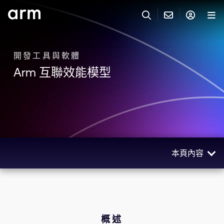
Skip to Main Content
Skip to Footer
與 ARM 聯絡
ARM 帳號
搜尋
產品
開發工具與軟體
Arm 互聯效能模型
聯絡技術支援
Arm 帳號
IP 技術支援
應用市場
登入以存取您的 Arm 帳號。
Keil Tools
登入
聯絡業務人員
合作夥伴
Flexible Access 企業版
本頁內容
一般 IP 授權方案
開發者
其他事項
概述
Arm Integrity Helpline
支援與訓練
技術
教育計畫項目
資源
概述
媒體聯絡