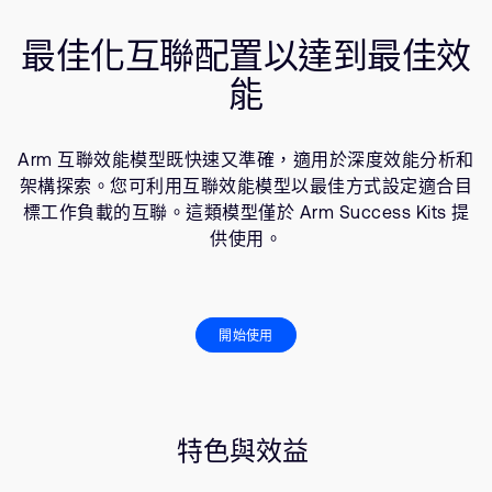
公司資訊
人才招募
最佳化互聯配置以達到最佳效
研究合作
能
網站
投資者
Arm 互聯效能模型既快速又準確，適用於深度效能分析和
通報安全漏洞
架構探索。您可利用互聯效能模型以最佳方式設定適合目
標工作負載的互聯。這類模型僅於 Arm Success Kits 提
Arm 全球總部
供使用。
110 Fulbourn Road
Cambridge, UK
CB1 9NJ
Tel: + 44(1223) 400 400 [main reception]
開始使用
Fax: + 44(1223) 400 410
查詢全球辦公室
特色與效益