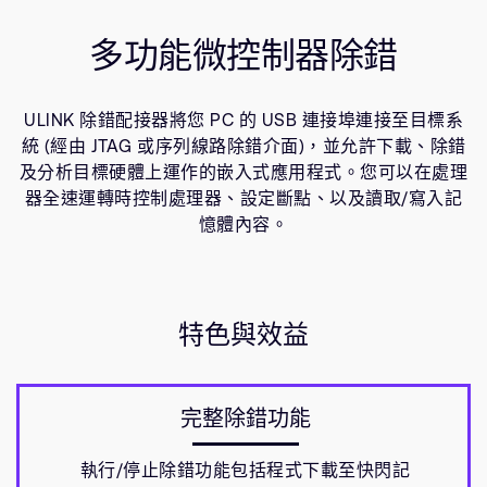
公司資訊
人才招募
多功能微控制器除錯
研究合作
網站
ULINK 除錯配接器將您 PC 的 USB 連接埠連接至目標系
投資者
統 (經由 JTAG 或序列線路除錯介面)，並允許下載、除錯
通報安全漏洞
及分析目標硬體上運作的嵌入式應用程式。您可以在處理
器全速運轉時控制處理器、設定斷點、以及讀取/寫入記
憶體內容。
Arm 全球總部
110 Fulbourn Road
Cambridge, UK
CB1 9NJ
Tel: + 44(1223) 400 400 [main reception]
特色與效益
Fax: + 44(1223) 400 410
查詢全球辦公室
完整除錯功能
執行/停止除錯功能包括程式下載至快閃記