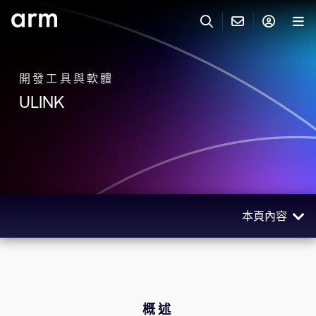
Skip to Main Content
Skip to Footer
與 ARM 聯絡
ARM 帳號
搜尋
產品
開發工具與軟體
ULINK
聯絡技術支援
Arm 帳號
IP 技術支援
應用市場
登入以存取您的 Arm 帳號。
Keil Tools
登入
聯絡業務人員
合作夥伴
Flexible Access 企業版
本頁內容
一般 IP 授權方案
開發者
其他事項
概述
Arm Integrity Helpline
支援與訓練
相關產品
教育計畫項目
資源
概述
媒體聯絡