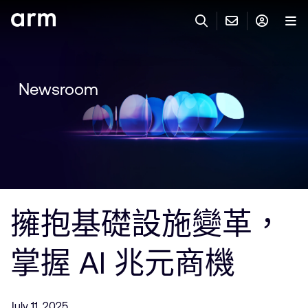
Skip to Main Content
Skip to Footer
與 ARM 聯絡
ARM 帳號
搜尋
產品
Newsroom
聯絡技術支援
Arm 帳號
IP 技術支援
應用市場
登入以存取您的 Arm 帳號。
Keil Tools
登入
聯絡業務人員
合作夥伴
Flexible Access 企業版
擁抱基礎設施變革，
一般 IP 授權方案
開發者
其他事項
掌握 AI 兆元商機
Arm Integrity Helpline
支援與訓練
教育計畫項目
媒體聯絡
July 11, 2025