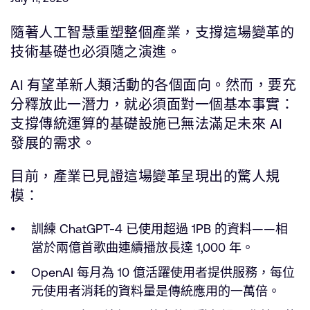
公司資訊
人才招募
隨著人工智慧重塑整個產業，支撐這場變革的
研究合作
技術基礎也必須隨之演進。
網站
AI 有望革新人類活動的各個面向。然而，要充
投資者
分釋放此一潛力，就必須面對一個基本事實：
通報安全漏洞
支撐傳統運算的基礎設施已無法滿足未來 AI
發展的需求。
Arm 全球總部
110 Fulbourn Road
目前，產業已見證這場變革呈現出的驚人規
Cambridge, UK
模：
CB1 9NJ
Tel: + 44(1223) 400 400 [main reception]
Fax: + 44(1223) 400 410
訓練 ChatGPT-4 已使用超過 1PB 的資料——相
當於兩億首歌曲連續播放長達 1,000 年。
查詢全球辦公室
OpenAI 每月為 10 億活躍使用者提供服務，每位
元使用者消耗的資料量是傳統應用的一萬倍。