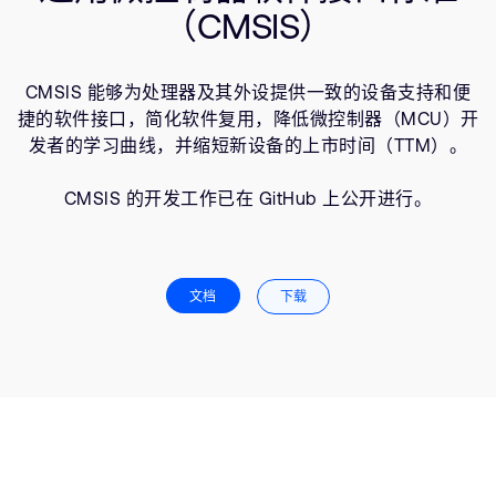
（CMSIS）
支持案例
研究合作
网站
开发者计划
CMSIS 能够为处理器及其外设提供一致的设备支持和便
投资者
控制台
捷的软件接口，简化软件复用，降低微控制器（MCU）开
通报安全漏洞
发者的学习曲线，并缩短新设备的上市时间（TTM）。
管理您的账户
CMSIS 的开发工作已在 GitHub 上公开进行。
Arm 全球总部
用户个人资料
110 Fulbourn Road
Cambridge, UK
CB1 9NJ
Tel: + 44(1223) 400 400 [总机]
文档
下载
Fax: + 44(1223) 400 410
查看全球办公室