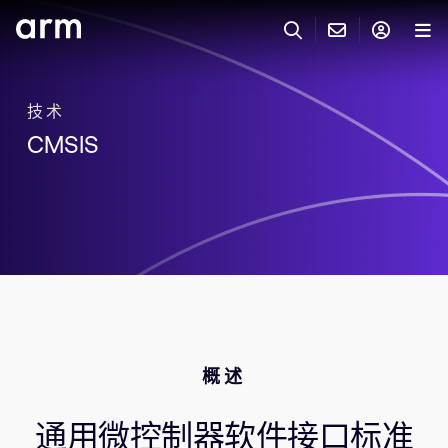
Skip to Main Content
Skip to Footer
联系 ARM
ARM 帐号
搜索
产品
技术
CMSIS
联系技术支持
ARM 账户
IP 技术支持
应用市场
登录以访问您的 Arm 账户。
Keil 工具
登录
联系业务人员
开发者
需要 Arm ID 吗？
在此注册
一般 IP 授权方案
其他事项
公司信息
快捷链接
Arm 廉洁举报热线
概述
账户
教育项目
产品
媒体联系
通用微控制器软件接口标准
工具软件
人才招聘