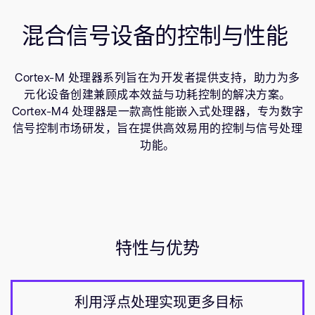
相关产品
支持案例
研究合作
混合信号设备的控制与性能
用例
网站
开发者计划
资源
投资者
控制台
Cortex-M 处理器系列旨在为开发者提供支持，助力为多
通报安全漏洞
元化设备创建兼顾成本效益与功耗控制的解决方案。
管理您的账户
Cortex-M4 处理器是一款高性能嵌入式处理器，专为数字
信号控制市场研发，旨在提供高效易用的控制与信号处理
Arm 全球总部
用户个人资料
功能。
110 Fulbourn Road
Cambridge, UK
CB1 9NJ
Tel: + 44(1223) 400 400 [总机]
Fax: + 44(1223) 400 410
查看全球办公室
特性与优势
利用浮点处理实现更多目标