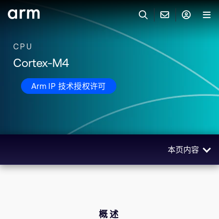
Skip to Main Content
Skip to Footer
CPU
联系 ARM
ARM 帐号
搜索
产品
Cortex-M4
联系技术支持
ARM 账户
Arm IP 技术授权许可
IP 技术支持
应用市场
登录以访问您的 Arm 账户。
Keil 工具
登录
联系业务人员
开发者
需要 Arm ID 吗？
在此注册
一般 IP 授权方案
本页内容
其他事项
公司信息
快捷链接
Arm 廉洁举报热线
概述
账户
教育项目
规格
产品
媒体联系
技术
工具软件
概述
人才招聘