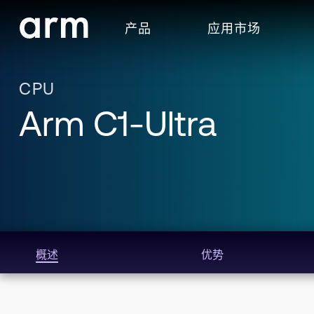
Skip to Main Content
产品
应用市场
Skip to Footer
CPU
Arm C1-Ultra
概述
优势