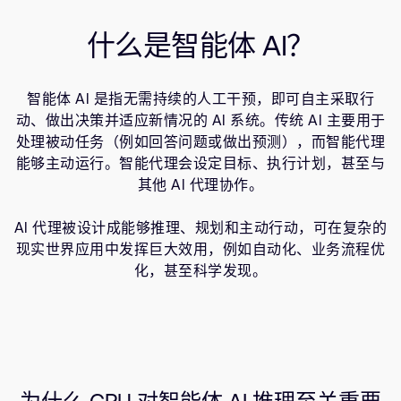
计算平台
支持案例
研究合作
什么是智能体 AI？
资源
网站
开发者计划
投资者
控制台
智能体 AI 是指无需持续的人工干预，即可自主采取行
通报安全漏洞
动、做出决策并适应新情况的 AI 系统。传统 AI 主要用于
管理您的账户
处理被动任务（例如回答问题或做出预测），而智能代理
能够主动运行。智能代理会设定目标、执行计划，甚至与
Arm 全球总部
用户个人资料
其他 AI 代理协作。
110 Fulbourn Road
Cambridge, UK
CB1 9NJ
AI 代理被设计成能够推理、规划和主动行动，可在复杂的
Tel: + 44(1223) 400 400 [总机]
现实世界应用中发挥巨大效用，例如自动化、业务流程优
Fax: + 44(1223) 400 410
化，甚至科学发现。
查看全球办公室