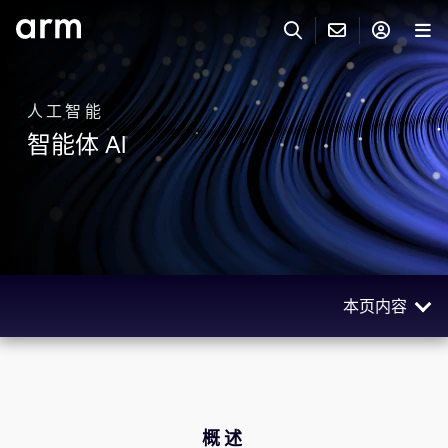
Skip to Main Content
Skip to Footer
联系 ARM
ARM 帐号
搜索
产品
人工智能
智能体 AI
联系技术支持
ARM 账户
IP 技术支持
应用市场
登录以访问您的 Arm 账户。
Keil 工具
登录
联系业务人员
开发者
需要 Arm ID 吗？
在此注册
一般 IP 授权方案
本页内容
其他事项
公司信息
快捷链接
Arm 廉洁举报热线
概述
账户
教育项目
优势
产品
媒体联系
用例和成功案例
工具软件
概述
人才招聘