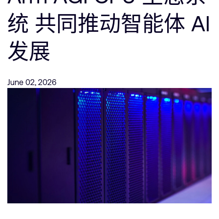
支持案例
研究合作
统 共同推动智能体 AI
网站
开发者计划
发展
投资者
控制台
通报安全漏洞
管理您的账户
June 02, 2026
Arm 全球总部
用户个人资料
110 Fulbourn Road
Cambridge, UK
CB1 9NJ
Tel: + 44(1223) 400 400 [总机]
Fax: + 44(1223) 400 410
查看全球办公室