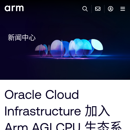
Skip to Main Content
Skip to Footer
联系 ARM
ARM 帐号
搜索
产品
新闻中心
联系技术支持
ARM 账户
IP 技术支持
应用市场
登录以访问您的 Arm 账户。
Keil 工具
登录
联系业务人员
开发者
需要 Arm ID 吗？
在此注册
一般 IP 授权方案
Oracle Cloud
其他事项
公司信息
快捷链接
Arm 廉洁举报热线
Infrastructure 加入
账户
教育项目
产品
媒体联系
Arm AGI CPU 生态系
工具软件
人才招聘