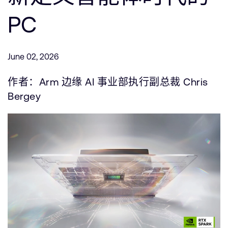
支持案例
研究合作
PC
网站
开发者计划
投资者
控制台
June 02, 2026
通报安全漏洞
管理您的账户
作者：Arm 边缘 AI 事业部执行副总裁 Chris
Arm 全球总部
用户个人资料
Bergey
110 Fulbourn Road
Cambridge, UK
CB1 9NJ
Tel: + 44(1223) 400 400 [总机]
Fax: + 44(1223) 400 410
查看全球办公室