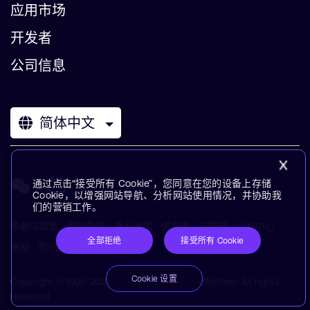
应用市场
开发者
公司信息
简体中文
通过点击“接受所有 Cookie”，您同意在您的设备上存储
Cookie，以增强网站导航、分析网站使用情况，并协助我
们的营销工作。
条款与政策
使用条款
隐私政策
供应商
无障碍
订阅中心
全部拒绝
接受所有 Cookie
商标
现代奴役声明
术语表
Cookie 设置
Copyright © 1995-2026 Arm Limited (or its affiliates). All rights
reserved.