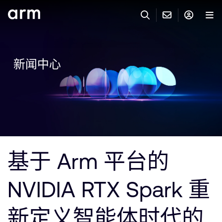
Skip to Main Content
Skip to Footer
联系 ARM
ARM 帐号
搜索
产品
新闻中心
联系技术支持
ARM 账户
IP 技术支持
应用市场
登录以访问您的 Arm 账户。
Keil 工具
登录
联系业务人员
开发者
需要 Arm ID 吗？
在此注册
一般 IP 授权方案
基于 Arm 平台的
其他事项
公司信息
快捷链接
Arm 廉洁举报热线
NVIDIA RTX Spark 重
账户
教育项目
产品
媒体联系
新定义智能体时代的
工具软件
人才招聘