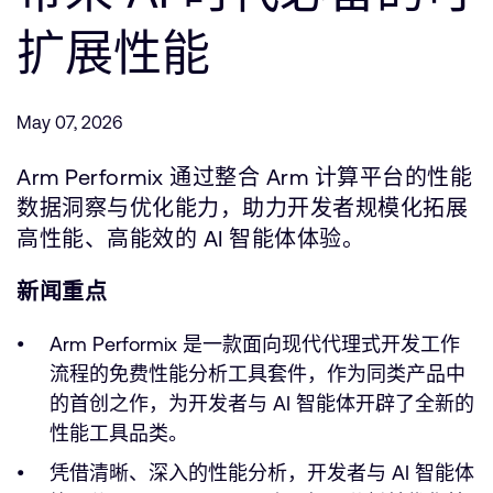
支持案例
研究合作
扩展性能
网站
开发者计划
投资者
控制台
May 07, 2026
通报安全漏洞
管理您的账户
Arm Performix 通过整合 Arm 计算平台的性能
Arm 全球总部
用户个人资料
数据洞察与优化能力，助力开发者规模化拓展
110 Fulbourn Road
高性能、高能效的 AI 智能体体验。
Cambridge, UK
CB1 9NJ
新闻重点
Tel: + 44(1223) 400 400 [总机]
Fax: + 44(1223) 400 410
Arm Performix 是一款面向现代代理式开发工作
查看全球办公室
流程的免费性能分析工具套件，作为同类产品中
的首创之作，为开发者与 AI 智能体开辟了全新的
性能工具品类。
凭借清晰、深入的性能分析，开发者与 AI 智能体