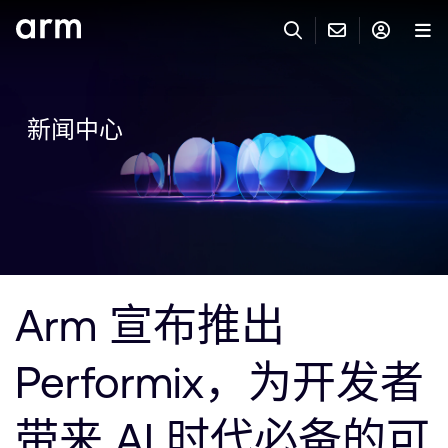
Skip to Main Content
Skip to Footer
联系 ARM
ARM 帐号
搜索
产品
新闻中心
联系技术支持
ARM 账户
IP 技术支持
应用市场
登录以访问您的 Arm 账户。
Keil 工具
登录
联系业务人员
开发者
需要 Arm ID 吗？
在此注册
一般 IP 授权方案
Arm 宣布推出
其他事项
公司信息
快捷链接
Arm 廉洁举报热线
Performix，为开发者
账户
教育项目
产品
媒体联系
带来 AI 时代必备的可
工具软件
人才招聘