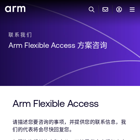
Skip to Main Content
Skip to Footer
联系 ARM
ARM 帐号
搜索
产品
联系我们
Arm Flexible Access 方案咨询
联系技术支持
ARM 账户
IP 技术支持
应用市场
登录以访问您的 Arm 账户。
Keil 工具
登录
联系业务人员
开发者
需要 Arm ID 吗？
在此注册
一般 IP 授权方案
其他事项
公司信息
Arm Flexible Access
快捷链接
Arm 廉洁举报热线
账户
教育项目
请描述您要咨询的事项，并提供您的联系信息，我
产品
媒体联系
们的代表将会尽快回复您。
工具软件
人才招聘