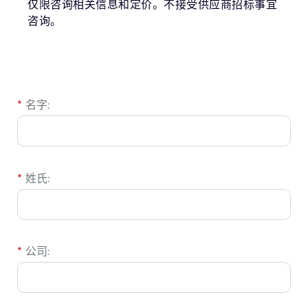
仅限咨询相关信息和定价。不接受供应商招标事宜
支持案例
研究合作
咨询。
网站
开发者计划
投资者
控制台
通报安全漏洞
管理您的账户
*
名字:
Arm 全球总部
用户个人资料
110 Fulbourn Road
Cambridge, UK
CB1 9NJ
*
姓氏:
Tel: + 44(1223) 400 400 [总机]
Fax: + 44(1223) 400 410
查看全球办公室
*
公司: