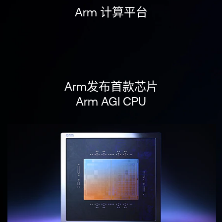
支持案例
Arm 计算平台
研究合作
网站
开发者计划
投资者
控制台
通报安全漏洞
管理您的账户
Arm发布首款芯片
Arm 全球总部
用户个人资料
Arm AGI CPU
110 Fulbourn Road
Cambridge, UK
CB1 9NJ
Tel: + 44(1223) 400 400 [总机]
Fax: + 44(1223) 400 410
查看全球办公室