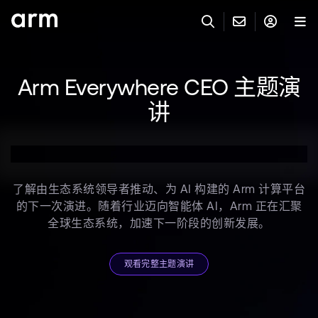
Skip to Main Content
Skip to Footer
联系 ARM
ARM 帐号
搜索
产品
Arm Everywhere CEO 主题演
联系技术支持
讲
ARM 账户
IP 技术支持
应用市场
登录以访问您的 Arm 账户。
Keil 工具
登录
联系业务人员
开发者
了解由生态系统领导者推动、为 AI 构建的 Arm 计算平台
需要 Arm ID 吗？
在此注册
一般 IP 授权方案
的下一次演进。随着行业迈向智能体 AI，Arm 正在汇聚
其他事项
全球生态系统，加速下一阶段的创新发展。
公司信息
快捷链接
Arm 廉洁举报热线
观看完整主题演讲
账户
教育项目
产品
媒体联系
工具软件
人才招聘