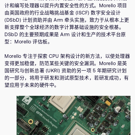
支持案例
计和编写处理器以提升内置安全性的方式。Morello 项目
研究合作
由英国政府的行业战略挑战基金 (ISCF) 数字安全设计
网站
开发者计划
(DSbD) 计划资助并由 Arm 牵头实施，致力于从根本上更
新支撑整个全球经济的数字计算基础设施的安全根基。
投资者
控制台
DSbD 的主要预期成果是 Arm 设计和生产的技术平台原
通报安全漏洞
型：Morello 评估板。
管理您的账户
Arm 全球总部
用户个人资料
Morello 专注于探索 CPU 架构设计的新方法，以使处理器
110 Fulbourn Road
变得更加稳健，防范某些关键的安全漏洞。Morello 是英
Cambridge, UK
国研究与创新总署 (UKRI) 资助的另一项 5 年期研究计划
CB1 9NJ
的一部分，将用于研发和测试原型技术，若研发成功，有
Tel: + 44(1223) 400 400 [总机]
望应用于未来的硬件中。
Fax: + 44(1223) 400 410
查看全球办公室