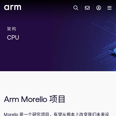
Skip to Main Content
Skip to Footer
联系 ARM
ARM 帐号
搜索
产品
架构
CPU
联系技术支持
ARM 账户
IP 技术支持
应用市场
登录以访问您的 Arm 账户。
Keil 工具
登录
联系业务人员
开发者
需要 Arm ID 吗？
在此注册
一般 IP 授权方案
其他事项
公司信息
快捷链接
Arm 廉洁举报热线
Arm Morello 项目
账户
教育项目
产品
媒体联系
工具软件
Morello 是一个研究项目，有望从根本上改变我们未来设
人才招聘