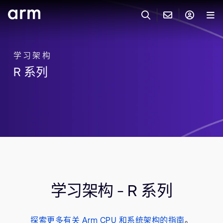
Skip to Main Content
Skip to Footer
联系 ARM
ARM 帐号
搜索
产品
学习架构
R 系列
联系技术支持
ARM 账户
IP 技术支持
应用市场
登录以访问您的 Arm 账户。
Keil 工具
登录
联系业务人员
开发者
需要 Arm ID 吗？
在此注册
一般 IP 授权方案
其他事项
公司信息
快捷链接
Arm 廉洁举报热线
学习架构 - R 系列
账户
教育项目
产品
媒体联系
工具软件
探索更多有关 Arm CPU 和系统架构的指南
。
人才招聘