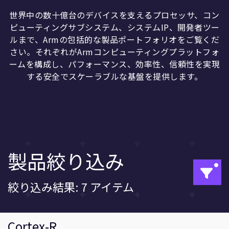
企業情報
人材採用
世界中の数十億台のデバイスを支えるプロセッサ、コン
ピューティングサブシステム、システムIP、開発者ツー
研究連携
ルまで、Armの包括的な製品ポートフォリオをご覧くだ
ウェブサイト
さい。それぞれがArmコンピューティングプラットフォ
IR関連
ームを構成し、パフォーマンス、効率性、信頼性を実現
する安全でスケーラブルな基盤を提供します。
セキュリティ脆弱性の報告
グローバル本社
110 Fulbourn Road
Cambridge, UK
CB1 9NJ
製品絞り込み
Tel: + 44(1223) 400 400 [main reception]
Fax: + 44(1223) 400 410
全てのオフィスを見る
絞り込み結果: 7 アイテム
Cortex-R