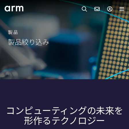
Skip to Main Content
Skip to Footer
ARMのお問い合わせ
ARMアカウント
サーチ
製品
製品
製品絞り込み
サポート
Armアカウント
IP サポート
分野
ログインしてArmアカウントにアクセスする。
Keil Tools
ログイン
販売
パートナー
企業様向けFlexible Access
IPライセンスのお問い合わせ
開発
その他のお問い合わせ
コンピューティングの未来を
Arm Integrity Helpline
サポート&トレーニング
形作るテクノロジー
教育関連
報道関連