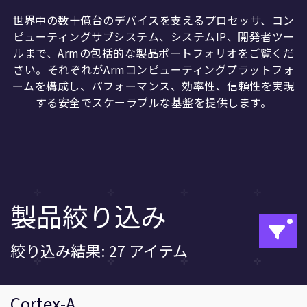
企業情報
人材採用
世界中の数十億台のデバイスを支えるプロセッサ、コン
ピューティングサブシステム、システムIP、開発者ツー
研究連携
ルまで、Armの包括的な製品ポートフォリオをご覧くだ
ウェブサイト
さい。それぞれがArmコンピューティングプラットフォ
IR関連
ームを構成し、パフォーマンス、効率性、信頼性を実現
する安全でスケーラブルな基盤を提供します。
セキュリティ脆弱性の報告
グローバル本社
110 Fulbourn Road
Cambridge, UK
CB1 9NJ
製品絞り込み
Tel: + 44(1223) 400 400 [main reception]
Fax: + 44(1223) 400 410
全てのオフィスを見る
絞り込み結果: 27 アイテム
Cortex-A