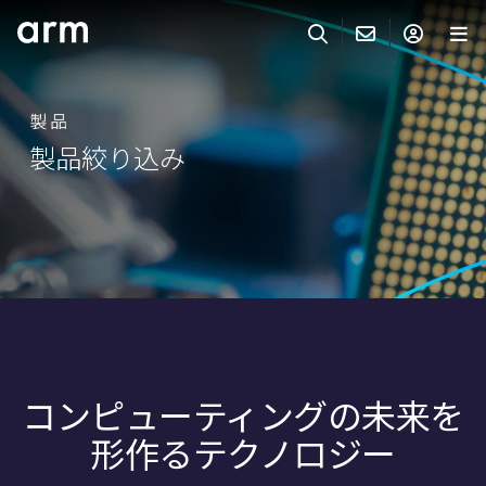
Skip to Main Content
Skip to Footer
ARMのお問い合わせ
ARMアカウント
サーチ
製品
製品
製品絞り込み
サポート
Armアカウント
IP サポート
分野
ログインしてArmアカウントにアクセスする。
Keil Tools
ログイン
販売
パートナー
企業様向けFlexible Access
IPライセンスのお問い合わせ
開発
その他のお問い合わせ
コンピューティングの未来を
Arm Integrity Helpline
サポート&トレーニング
形作るテクノロジー
教育関連
報道関連